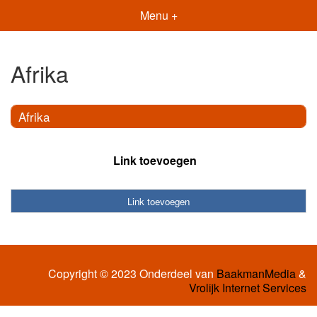
Menu +
Afrika
Afrika
Link toevoegen
Link toevoegen
Copyright © 2023 Onderdeel van
BaakmanMedia
&
Vrolijk Internet Services