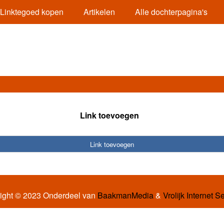
Linktegoed kopen
Artikelen
Alle dochterpagina's
Link toevoegen
Link toevoegen
ight © 2023 Onderdeel van
BaakmanMedia
&
Vrolijk Internet S